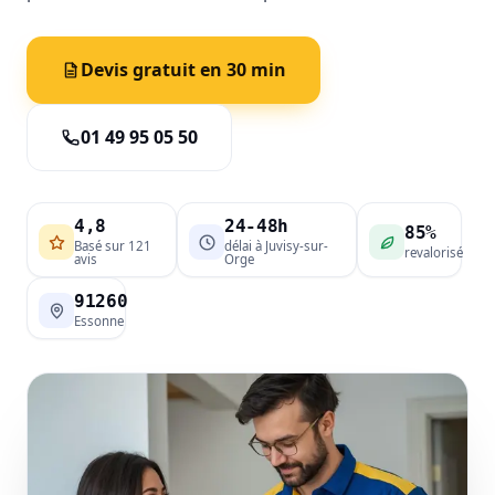
Devis gratuit en 30 min
01 49 95 05 50
4,8
24-48h
85%
Basé sur 121
délai à Juvisy-sur-
revalorisé
avis
Orge
91260
Essonne