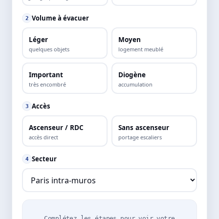
Volume à évacuer
2
Léger
Moyen
quelques objets
logement meublé
Important
Diogène
très encombré
accumulation
Accès
3
Ascenseur / RDC
Sans ascenseur
accès direct
portage escaliers
Secteur
4
Complétez les étapes pour voir votre