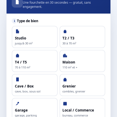
Une fourchette en 30 secondes — gratuit, sans
engagement.
Type de bien
1
Studio
T2 / T3
jusqu'à 30 m²
30 à 70 m²
T4 / T5
Maison
70 à 110 m²
110 m² et +
Cave / Box
Grenier
cave, box, sous-sol
combles, grenier
Garage
Local / Commerce
garage, parking
bureau, commerce