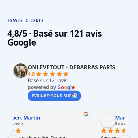
05
AVIS CLIENTS
4,8/5 · Basé sur 121 avis
Google
ONLEVETOUT - DEBARRAS PARIS
4.8
Basé sur 121 avis
powered by
G
o
o
g
l
e
évaluez-nous sur
Martin Faliu
il y a 4 mois
Service au top, devis ultra rapide et cohérent, 
Au