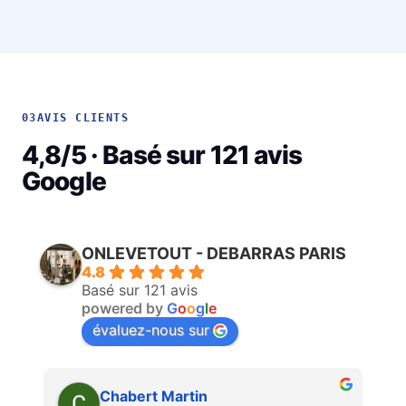
03
AVIS CLIENTS
4,8/5 · Basé sur 121 avis
Google
ONLEVETOUT - DEBARRAS PARIS
4.8
Basé sur 121 avis
powered by
G
o
o
g
l
e
évaluez-nous sur
Martin Faliu