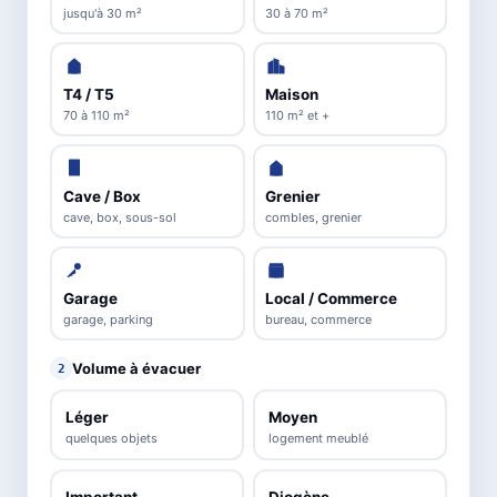
jusqu'à 30 m²
30 à 70 m²
T4 / T5
Maison
70 à 110 m²
110 m² et +
Cave / Box
Grenier
cave, box, sous-sol
combles, grenier
Garage
Local / Commerce
garage, parking
bureau, commerce
Volume à évacuer
2
Léger
Moyen
quelques objets
logement meublé
Important
Diogène