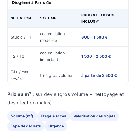
Diogène) à Paris 4e
PRIX (NETTOYAGE
SITUATION
VOLUME
DUR
INCLUS)*
accumulation
1
Studio / T1
800 – 1 500 €
modérée
jou
accumulation
1 à 
T2 / T3
1 500 – 2 500 €
importante
jour
T4+ / cas
2 jo
très gros volume
à partir de 2 500 €
sévère
et +
Prix au m³ :
sur devis (gros volume + nettoyage et
désinfection inclus).
Volume (m³)
Étage & accès
Valorisation des objets
Type de déchets
Urgence