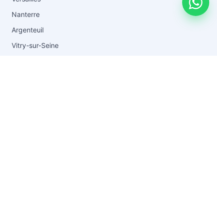
Nanterre
Argenteuil
Vitry-sur-Seine
Toutes les zones →
RESSOURCES
Blog & conseils
Vider après un décès
Guide du débarras
Tarifs
FAQ
Questions fréquentes
À propos
Contact