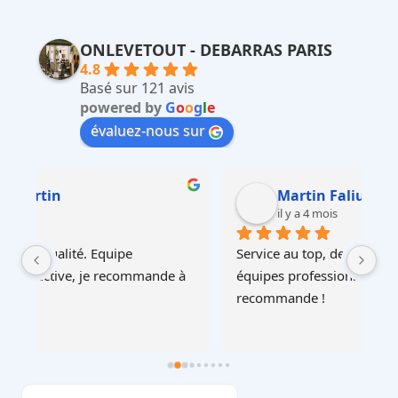
ONLEVETOUT - DEBARRAS PARIS
4.8
Basé sur 121 avis
powered by
G
o
o
g
l
e
évaluez-nous sur
Martin Faliu
il y a 4 mois
Service au top, devis ultra rapide et cohérent, 
Au
à 
équipes professionnelles et soignéesJe 
recommande !