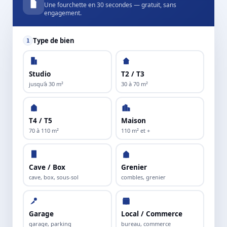
Une fourchette en 30 secondes — gratuit, sans
engagement.
Type de bien
1
Studio
T2 / T3
jusqu'à 30 m²
30 à 70 m²
T4 / T5
Maison
70 à 110 m²
110 m² et +
Cave / Box
Grenier
cave, box, sous-sol
combles, grenier
Garage
Local / Commerce
garage, parking
bureau, commerce