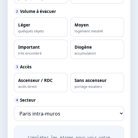
Volume à évacuer
2
Léger
Moyen
quelques objets
logement meublé
Important
Diogène
très encombré
accumulation
Accès
3
Ascenseur / RDC
Sans ascenseur
accès direct
portage escaliers
Secteur
4
Complétez les étapes pour voir votre