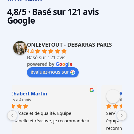
4,8/5 · Basé sur 121 avis
Google
ONLEVETOUT - DEBARRAS PARIS
4.8
Basé sur 121 avis
powered by
G
o
o
g
l
e
évaluez-nous sur
Martin Faliu
il y a 4 mois
Service au top, devis ultra rapide et cohérent, 
Au
à 
équipes professionnelles et soignéesJe 
recommande !