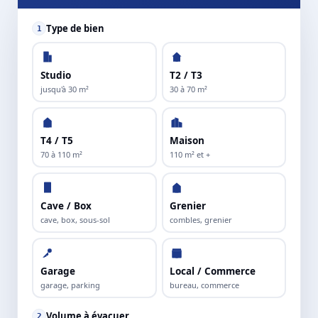
Type de bien
1
Studio
T2 / T3
jusqu'à 30 m²
30 à 70 m²
T4 / T5
Maison
70 à 110 m²
110 m² et +
Cave / Box
Grenier
cave, box, sous-sol
combles, grenier
Garage
Local / Commerce
garage, parking
bureau, commerce
Volume à évacuer
2