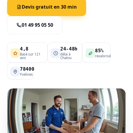
Devis gratuit en 30 min
01 49 95 05 50
4,8
24-48h
85%
Basé sur 121
délai à
revalorisé
avis
Chatou
78400
Yvelines