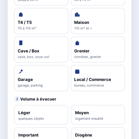
T4 / T5
Maison
70 à 110 m²
110 m² et +
Cave / Box
Grenier
cave, box, sous-sol
combles, grenier
Garage
Local / Commerce
garage, parking
bureau, commerce
Volume à évacuer
2
Léger
Moyen
quelques objets
logement meublé
Important
Diogène