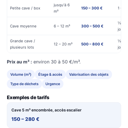
jusqu'à 6
Petite cave / box
150 – 300 €
1 – 2 
m³
½
Cave moyenne
6 – 12 m³
300 – 500 €
journ
Grande cave /
½ à 1
12 – 20 m³
500 – 800 €
plusieurs lots
journ
Prix au m³ :
environ 30 à 50 €/m³.
Volume (m³)
Étage & accès
Valorisation des objets
Type de déchets
Urgence
Exemples de tarifs
Cave 5 m³ encombrée, accès escalier
150 – 280 €