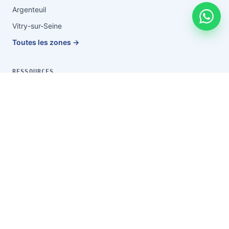
Argenteuil
Vitry-sur-Seine
Toutes les zones →
RESSOURCES
Blog & conseils
Vider après un décès
Guide du débarras
Tarifs
FAQ
Questions fréquentes
À propos
Contact