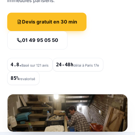
immeubles parisiens.
Devis gratuit en 30 min
01 49 95 05 50
4.8
24-48h
★
Basé sur 121 avis
délai à Paris 17e
85%
revalorisé