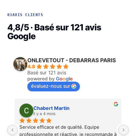
03
AVIS CLIENTS
4,8/5 · Basé sur 121 avis
Google
ONLEVETOUT - DEBARRAS PARIS
4.8
Basé sur 121 avis
powered by
G
o
o
g
l
e
évaluez-nous sur
Martin Faliu
il y a 4 mois
Service au top, devis ultra rapide et 
Au
 à 
cohérent, équipes professionnelles et 