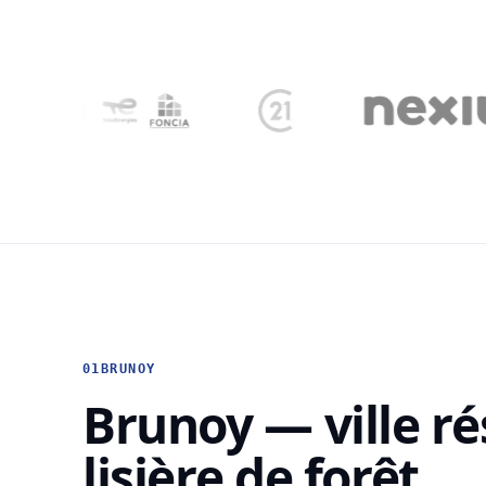
01
BRUNOY
Brunoy — ville ré
lisière de forêt