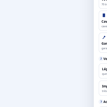
70 à
Cav
cave
Ga
gara
Vo
2
Lé
que
Im
trè
Ac
3