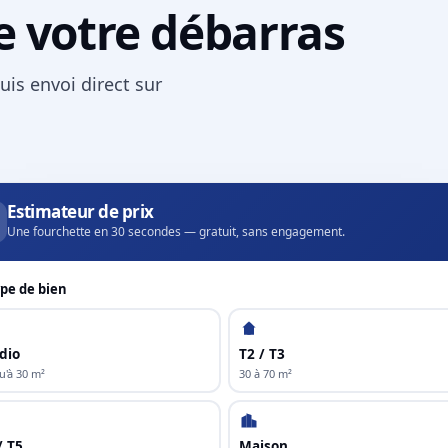
e votre débarras
uis envoi direct sur
Estimateur de prix
Une fourchette en 30 secondes — gratuit, sans engagement.
pe de bien
dio
T2 / T3
u'à 30 m²
30 à 70 m²
/ T5
Maison