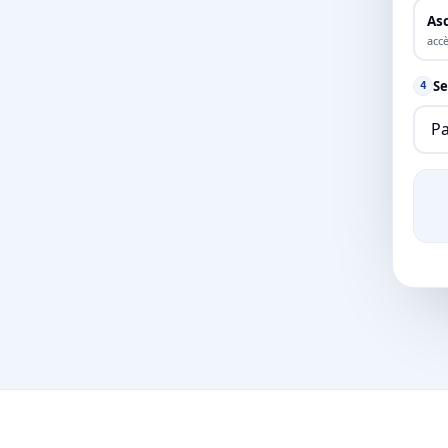
As
accè
Se
4