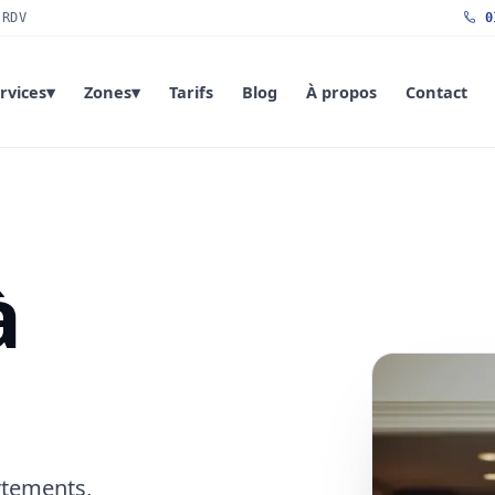
 RDV
01
rvices
▾
Zones
▾
Tarifs
Blog
À propos
Contact
à
rtements,