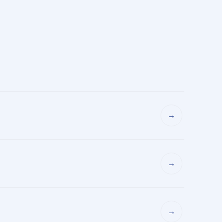
→
→
→