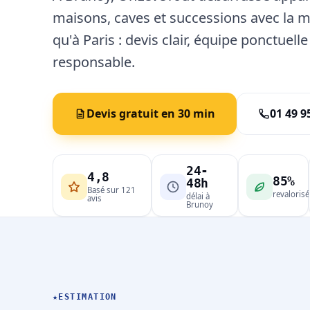
maisons, caves et successions avec la
qu'à Paris : devis clair, équipe ponctuell
responsable.
Devis gratuit en 30 min
01 49 9
24-
4,8
85%
48h
Basé sur 121
revalorisé
délai à
avis
Brunoy
★
ESTIMATION