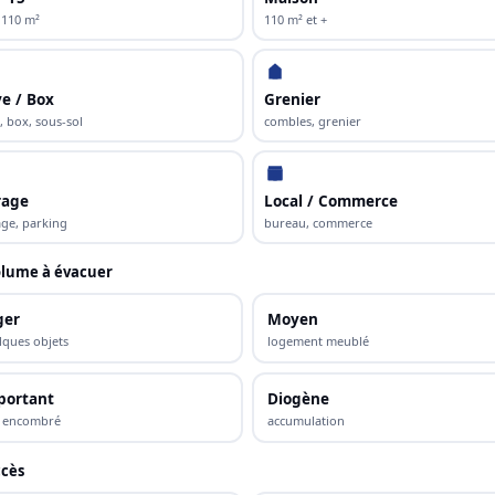
 110 m²
110 m² et +
e / Box
Grenier
, box, sous-sol
combles, grenier
rage
Local / Commerce
ge, parking
bureau, commerce
lume à évacuer
ger
Moyen
lques objets
logement meublé
portant
Diogène
s encombré
accumulation
cès