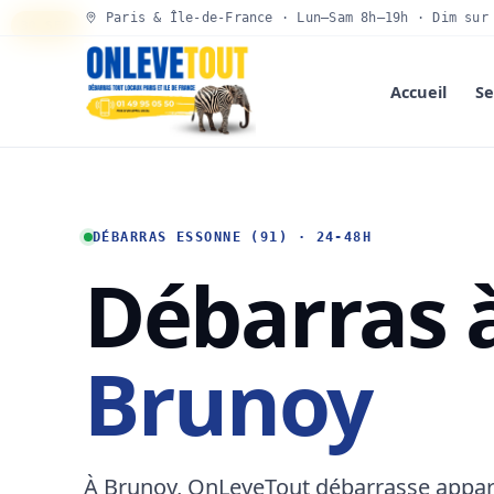
Paris & Île-de-France · Lun–Sam 8h–19h · Dim sur
30 SEC
Accueil
Se
DÉBARRAS ESSONNE (91) · 24-48H
Débarras 
Brunoy
À Brunoy, OnLeveTout débarrasse appa