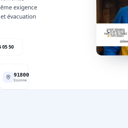
 même exigence
e et évacuation
5 05 50
91800
Essonne