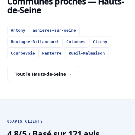
Communes proches — Hauts-
de-Seine
Antony
asnieres-sur-seine
Boulogne-Billancourt
Colombes
Clichy
Courbevoie
Nanterre
Rueil-Malmaison
Tout le Hauts-de-Seine →
05
AVIS CLIENTS
4,8/5 · Basé sur 121 avis