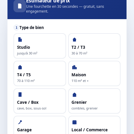
Estimateur de prix
Une fourchette en 30 secondes — gratuit, sans
engagement.
Type de bien
1
Studio
T2 / T3
jusqu'à 30 m²
30 à 70 m²
T4 / T5
Maison
70 à 110 m²
110 m² et +
Cave / Box
Grenier
cave, box, sous-sol
combles, grenier
Garage
Local / Commerce