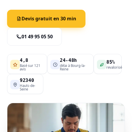
Devis gratuit en 30 min
01 49 95 05 50
4,8
24-48h
85%
Basé sur 121
délai à Bourg-la-
revalorisé
avis
Reine
92340
Hauts-de-
Seine