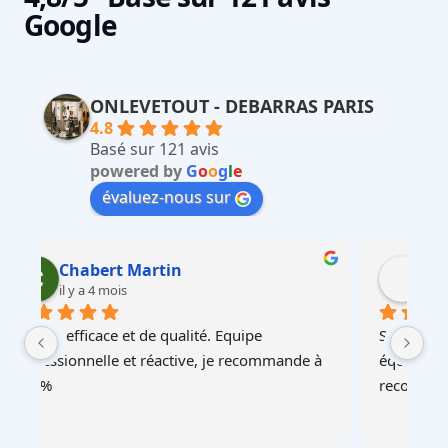
Google
ONLEVETOUT - DEBARRAS PARIS
4.8
Basé sur 121 avis
powered by
G
o
o
g
l
e
évaluez-nous sur
Martin Faliu
il y a 4 mois
Service au top, devis ultra rapide et cohérent, 
Au
à 
équipes professionnelles et soignéesJe 
recommande !