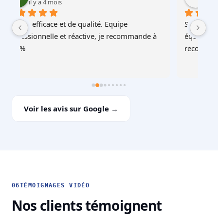
il y a 4 mois
Service au top, devis ultra rapide et cohérent, 
Au
à 
équipes professionnelles et soignéesJe 
recommande !
Voir les avis sur Google →
06
TÉMOIGNAGES VIDÉO
Nos clients témoignent