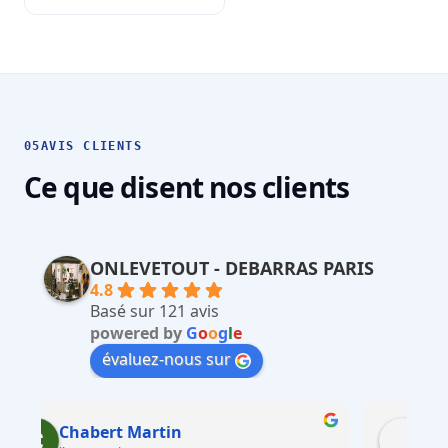
05
AVIS CLIENTS
Ce que disent nos clients
ONLEVETOUT - DEBARRAS PARIS
4.8
Basé sur 121 avis
powered by
G
o
o
g
l
e
évaluez-nous sur
Martin Faliu