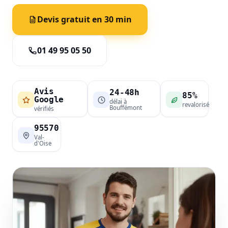
Devis gratuit en 30 min
01 49 95 05 50
Avis
24-48h
85%
Google
délai à
revalorisé
Bouffémont
vérifiés
95570
Val-
d'Oise