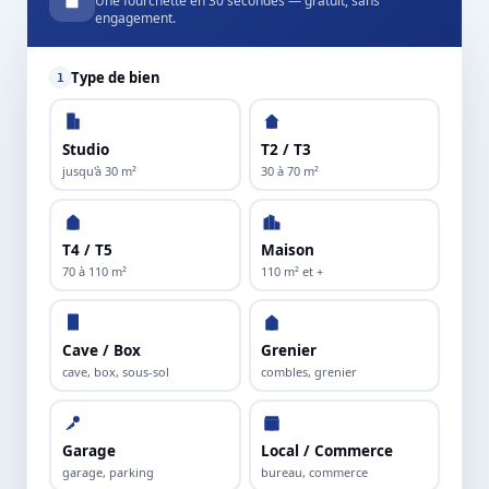
Une fourchette en 30 secondes — gratuit, sans
engagement.
Type de bien
1
Studio
T2 / T3
jusqu'à 30 m²
30 à 70 m²
T4 / T5
Maison
70 à 110 m²
110 m² et +
Cave / Box
Grenier
cave, box, sous-sol
combles, grenier
Garage
Local / Commerce
garage, parking
bureau, commerce