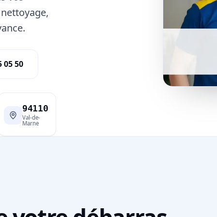
 nettoyage,
vance.
5 05 50
94110
Val-de-
Marne
e votre débarras