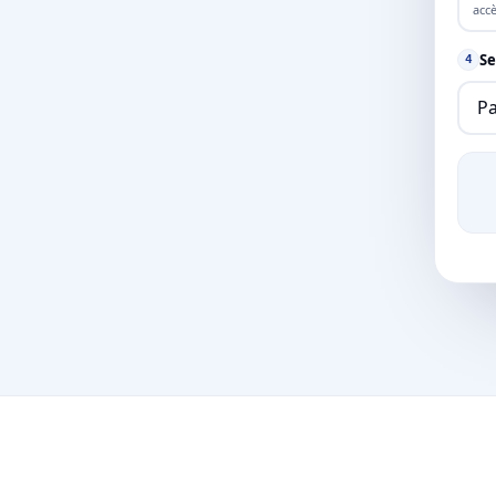
accè
Se
4