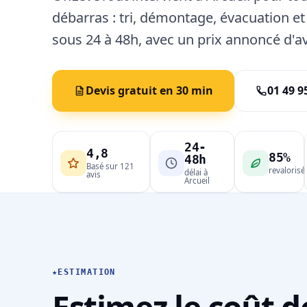
débarras : tri, démontage, évacuation et
sous 24 à 48h, avec un prix annoncé d'a
Devis gratuit en 30 min
01 49 9
24-
4,8
85%
48h
Basé sur 121
revalorisé
délai à
avis
Arcueil
★
ESTIMATION
Estimez le coût d