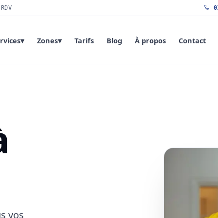
 RDV
01
rvices
▾
Zones
▾
Tarifs
Blog
À propos
Contact
à
us vos