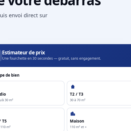
uis envoi direct sur
Estimateur de prix
Une fourchette en 30 secondes — gratuit, sans engagement.
pe de bien
dio
T2 / T3
u'à 30 m²
30 à 70 m²
/ T5
Maison
 110 m²
110 m² et +