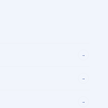
→
→
→