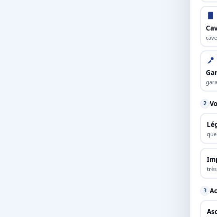
Cav
cave
Ga
gara
Vo
2
Lé
que
Im
trè
Ac
3
As