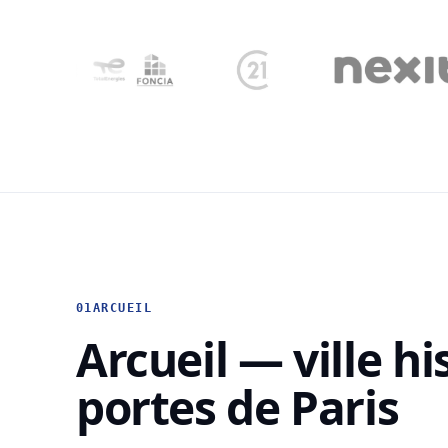
01
ARCUEIL
Arcueil — ville h
portes de Paris