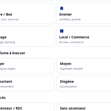
e / Box
Grenier
, box, sous-sol
combles, grenier
rage
Local / Commerce
ge, parking
bureau, commerce
lume à évacuer
ger
Moyen
lques objets
logement meublé
portant
Diogène
s encombré
accumulation
cès
censeur / RDC
Sans ascenseur